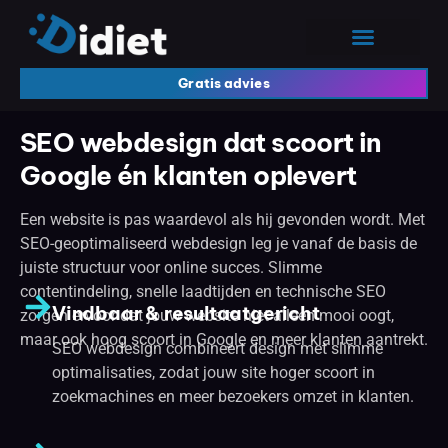
Gratis advies
SEO webdesign dat scoort in
Google én klanten oplevert
Een website is pas waardevol als hij gevonden wordt. Met
SEO-geoptimaliseerd webdesign leg je vanaf de basis de
juiste structuur voor online succes. Slimme
contentindeling, snelle laadtijden en technische SEO
Vindbaar & resultaatgericht
zorgen ervoor dat jouw website niet alleen mooi oogt,
maar ook hoog scoort in Google en meer klanten aantrekt.
SEO webdesign combineert design met slimme
optimalisaties, zodat jouw site hoger scoort in
zoekmachines en meer bezoekers omzet in klanten.