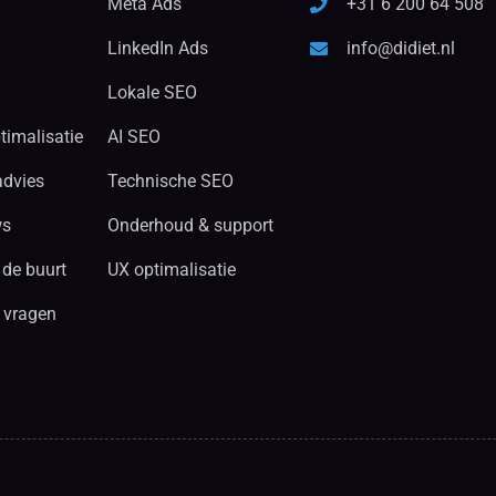
Meta Ads
+31 6 200 64 508
LinkedIn Ads
info@didiet.nl
Lokale SEO
timalisatie
AI SEO
advies
Technische SEO
ws
Onderhoud & support
 de buurt
UX optimalisatie
 vragen