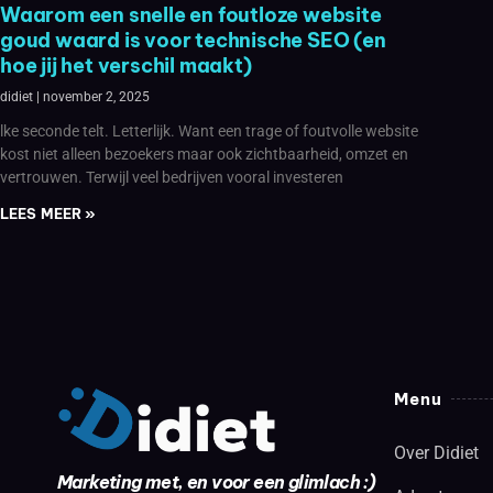
Waarom een snelle en foutloze website
goud waard is voor technische SEO (en
hoe jij het verschil maakt)
didiet
november 2, 2025
lke seconde telt. Letterlijk. Want een trage of foutvolle website
kost niet alleen bezoekers maar ook zichtbaarheid, omzet en
vertrouwen. Terwijl veel bedrijven vooral investeren
LEES MEER »
Menu
Over Didiet
Marketing met, en voor een glimlach :)