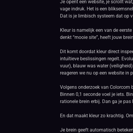
Je opent een website, je scrollt wa
vage indruk. Het is een bliksemsnelle
Dat is je limbisch systeem dat op vo
Kleur is namelijk een van de eerste
denkt “mooie site”, heeft jouw brei
Dit komt doordat kleur direct insp
intuïtieve beslissingen regelt. Evo
vuur), blauw was water (veiligheid)
reageren we nu op een website in pl
Volgens onderzoek van Colorcom bep
Binnen 0,1 seconde voel je iets. Bi
rationele brein erbij. Dan ga je pas
En dat maakt kleur zo krachtig. Om
Je brein geeft automatisch betekeni