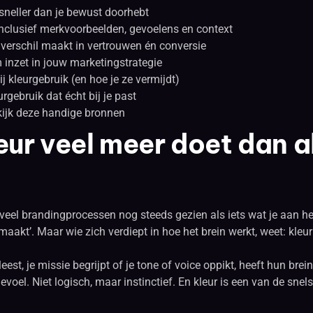
– sneller dan je bewust doorhebt
inclusief merkvoorbeelden, gevoelens en context
verschil maakt in vertrouwen én conversie
 inzet in jouw marketingstrategie
 kleurgebruik (en hoe je ze vermijdt)
rgebruik dat écht bij je past
kijk deze handige bronnen
ur veel meer doet dan al
in veel brandingprocessen nog steeds gezien als iets wat je aan h
fmaakt’. Maar wie zich verdiept in hoe het brein werkt, weet: kleu
t, je missie begrijpt of je tone of voice oppikt, heeft hun brein 
voel. Niet logisch, maar instinctief. En kleur is een van de sne