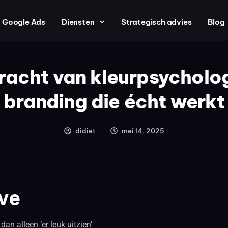
Google Ads
Diensten
Strategisch advies
Blog
racht van kleurpsycholog
branding die écht werkt
didiet
mei 14, 2025
ve
an alleen ‘er leuk uitzien’