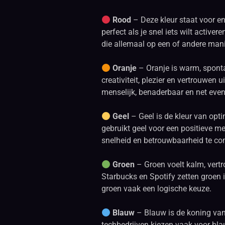
Rood
– Deze kleur staat voor ene
perfect als je snel iets wilt activ
die allemaal op een of andere man
Oranje
– Oranje is warm, spontaa
creativiteit, plezier en vertrouwen 
menselijk, benaderbaar en net even
Geel
– Geel is de kleur van opti
gebruikt geel voor een positieve m
snelheid en betrouwbaarheid te c
Groen
– Groen voelt kalm, vert
Starbucks en Spotify zetten groen i
groen vaak een logische keuze.
Blauw
– Blauw is de koning van v
techbedrijven kiezen vaak voor bl