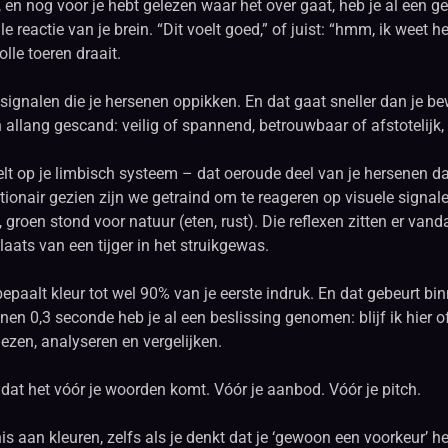
t, en nog voor je hebt gelezen waar het over gaat, heb je al een g
 reactie van je brein. “Dit voelt goed,” of juist: “hmm, ik weet he
lle toeren draait.
 signalen die je hersenen oppikken. En dat gaat sneller dan je be
n allang gescand: veilig of spannend, betrouwbaar of afstotelijk
eelt op je limbisch systeem – dat oeroude deel van je hersenen d
lutionair gezien zijn we getraind om te reageren op visuele signa
, groen stond voor natuur (eten, rust). Die reflexen zitten er van
aats van een tijger in het struikgewas.
aalt kleur tot wel 90% van je eerste indruk. En dat gebeurt bin
nnen 0,3 seconde heb je al een beslissing genomen: blijf ik hier 
 lezen, analyseren en vergelijken.
dat het vóór je woorden komt. Vóór je aanbod. Vóór je pitch.
s aan kleuren, zelfs als je denkt dat je ‘gewoon een voorkeur’ h