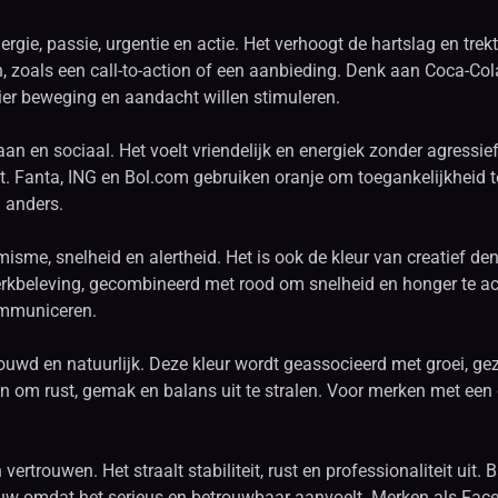
rgie, passie, urgentie en actie. Het verhoogt de hartslag en trek
eren, zoals een call-to-action of een aanbieding. Denk aan Coca-C
ier beweging en aandacht willen stimuleren.
n en sociaal. Het voelt vriendelijk en energiek zonder agressief t
uit. Fanta, ING en Bol.com gebruiken oranje om toegankelijkheid t
 anders.
misme, snelheid en alertheid. Het is ook de kleur van creatief de
erkbeleving, gecombineerd met rood om snelheid en honger te ac
ommuniceren.
rouwd en natuurlijk. Deze kleur wordt geassocieerd met groei, g
n om rust, gemak en balans uit te stralen. Voor merken met een 
ertrouwen. Het straalt stabiliteit, rust en professionaliteit uit.
auw omdat het serieus en betrouwbaar aanvoelt. Merken als Fac