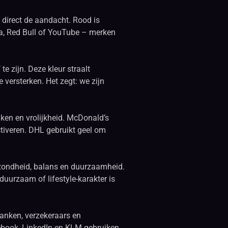
t direct de aandacht. Rood is
ola, Red Bull of YouTube – merken
e zijn. Deze kleur straalt
e versterken. Het zegt: we zijn
nken en vrolijkheid. McDonald’s
tiveren. DHL gebruikt geel om
ezondheid, balans en duurzaamheid.
duurzaam of lifestyle-karakter is
 Banken, verzekeraars en
ebook, LinkedIn en KLM gebruiken