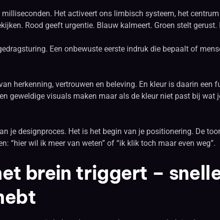
 milliseconden. Het activeert ons limbisch systeem, het centrum
kijken. Rood geeft urgentie. Blauw kalmeert. Groen stelt gerust. 
s gedragsturing. Een onbewuste eerste indruk die bepaalt of mens
an herkenning, vertrouwen en beleving. En kleur is daarin een 
n geweldige visuals maken maar als de kleur niet past bij wat je w
an je designproces. Het is het begin van je positionering. De toon
 “hier wil ik meer van weten” of “ik klik toch maar even weg”.
et brein triggert – snell
hebt